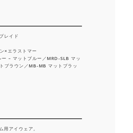
e プレイド
ン×エラストマー
ー – マットブルー／MRD-SLB マッ
イトブラウン／
MB-MB
マットブラッ
ーム用アイウェア
。