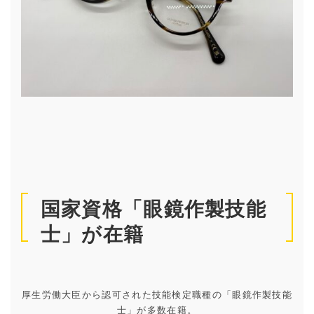
国家資格「眼鏡作製技能
士」が在籍
厚生労働大臣から認可された技能検定職種の「眼鏡作製技能
士」が多数在籍。