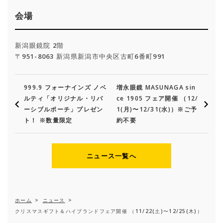
会場
新潟眼鏡院 2階
〒951-8063 新潟県新潟市中央区古町6番町991
999.9 フォーナインズ ノベ
増永眼鏡 MASUNAGA sin
ルティ「オリジナル・リバ
ce 1905 フェア開催 （12/
ーシブルポーチ」プレゼン
1(月)〜12/31(水)）※ご予
ト！ ※数量限定
約不要
ニュース一覧へ
ホーム
>
ニュース
>
クリスマスギフト＆ハイブランドフェア開催 （11/22(土)〜12/25(木)）