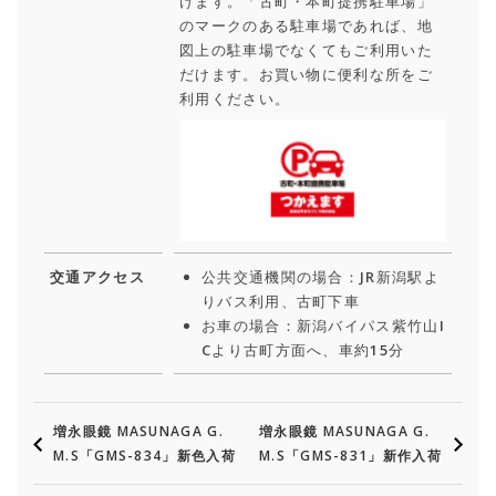
けます。「古町・本町提携駐車場」
のマークのある駐車場であれば、地
図上の駐車場でなくてもご利用いた
だけます。お買い物に便利な所をご
利用ください。
交通アクセス
公共交通機関の場合：JR新潟駅よ
りバス利用、古町下車
お車の場合：新潟バイパス紫竹山I
Cより古町方面へ、車約15分
増永眼鏡 MASUNAGA G.
増永眼鏡 MASUNAGA G.
M.S「GMS-834」新色入荷
M.S「GMS-831」新作入荷