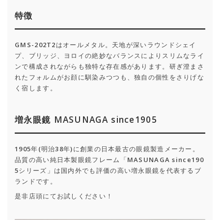
特徴
GMS-202T2はオールメタル。天地が深いラウンドシェイ
プ、ブリッジ、ヨロイの絶妙なバランスによりスリムなライ
ンで構成されながらも独特な存在感があります。研ぎ澄まさ
れたフォルムがお顔に馴染みつつも、独自の個性をさりげな
く宿します。
増永眼鏡 MASUNAGA since1905
1905年(明治38年)に創業の日本最古の眼鏡製造メーカー。
品質の高い純日本製眼鏡フレーム「MASUNAGA since190
5シリーズ」は国内外でも評価の高い増永眼鏡を代表するブ
ランドです。
是非店頭にてお試しください！