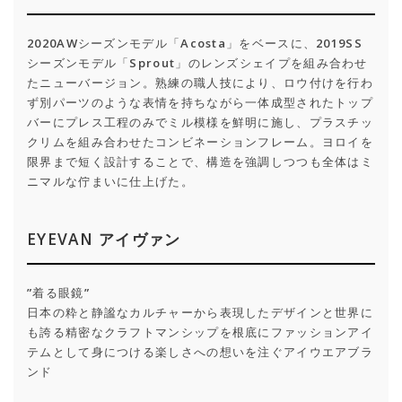
2020AWシーズンモデル「Acosta」をベースに、2019SS
シーズンモデル「Sprout」のレンズシェイプを組み合わせ
たニューバージョン。熟練の職人技により、ロウ付けを行わ
ず別パーツのような表情を持ちながら一体成型されたトップ
バーにプレス工程のみでミル模様を鮮明に施し、プラスチッ
クリムを組み合わせたコンビネーションフレーム。ヨロイを
限界まで短く設計することで、構造を強調しつつも全体はミ
ニマルな佇まいに仕上げた。
EYEVAN アイヴァン
”着る眼鏡”
日本の粋と静謐なカルチャーから表現したデザインと世界に
も誇る精密なクラフトマンシップを根底にファッションアイ
テムとして身につける楽しさへの想いを注ぐアイウエアブラ
ンド