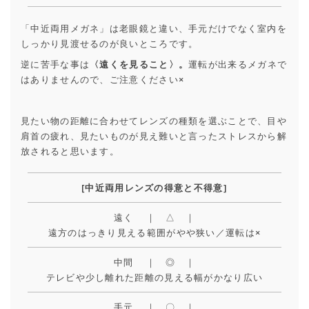
「中近両用メガネ」は老眼鏡と違い、手元だけでなく室内を
しっかり見渡せるのが良いところです。
逆に苦手な事は
〈遠くを見ること〉。
運転が出来るメガネで
はありませんので、ご注意ください×
見たい物の距離に合わせてレンズの種類を選ぶことで、目や
肩首の疲れ、見たいものが見え難いと言ったストレスから解
放されると思います。
[中近両用レンズの得意と不得意]
遠く ｜ △ ｜
遠方のはっきり見える範囲がやや狭い／運転は×
中間 ｜ ◎ ｜
テレビや少し離れた距離の見える幅がかなり広い
手元 ｜ 〇 ｜