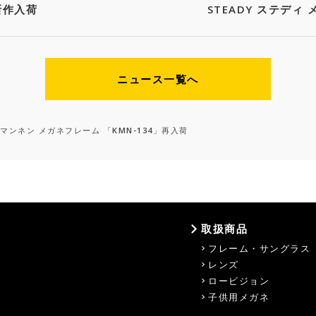
」新作入荷
STEADY ステディ
ニュース一覧へ
カメマンネン メガネフレーム 「KMN-134」再入荷
取扱商品
フレーム・サングラス
レンズ
ロービジョン
子供用メガネ