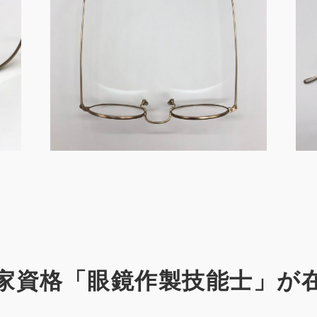
家資格「眼鏡作製技能士」が