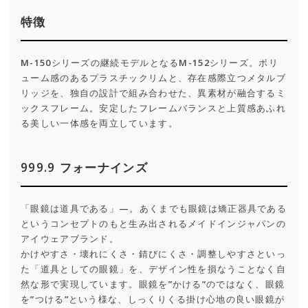
特徴
M-150シリーズの継続モデルとなるM-152シリーズ。ボリ
ューム感のあるプラスチックリムと、存在感際立つメタルブ
リッジを、独自の設計で組み合わせた、異素材が融合するミ
ックスフレーム。安定したフレームバランスと上質感あふれ
る美しい一体感を両立しています。
999.9 フォーナインズ
「眼鏡は道具である」—。あくまでも眼鏡は矯正器具である
というコンセプトのもと生み出されるメイドインジャパンの
アイウェアブランド。
かけやすさ・壊れにくさ・錆びにくさ・調整しやすさといっ
た「道具としての眼鏡」を、デザイン性を損なうことなく自
然な形で実現しています。眼鏡を”かける”のではなく、眼鏡
を”つける”という様な、しっくりくる掛け心地の良い眼鏡が