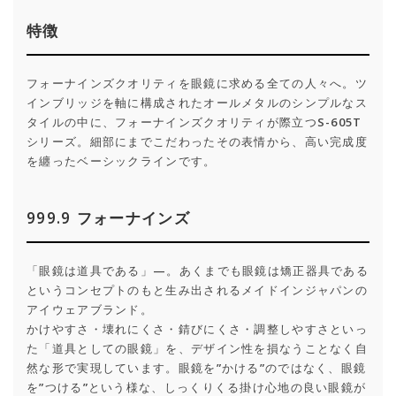
特徴
フォーナインズクオリティを眼鏡に求める全ての人々へ。ツ
インブリッジを軸に構成されたオールメタルのシンプルなス
タイルの中に、フォーナインズクオリティが際立つS-605T
シリーズ。細部にまでこだわったその表情から、高い完成度
を纏ったベーシックラインです。
999.9 フォーナインズ
「眼鏡は道具である」—。あくまでも眼鏡は矯正器具である
というコンセプトのもと生み出されるメイドインジャパンの
アイウェアブランド。
かけやすさ・壊れにくさ・錆びにくさ・調整しやすさといっ
た「道具としての眼鏡」を、デザイン性を損なうことなく自
然な形で実現しています。眼鏡を”かける”のではなく、眼鏡
を”つける”という様な、しっくりくる掛け心地の良い眼鏡が