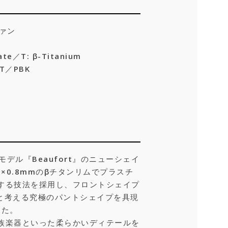
ヴァン
ate／T: β-Titanium
T／PBK
モデル『Beaufort』のニューシェイ
×0.8mmのβチタンリムでプラスチ
する技法を採用し、フロントシェイプ
いと考える究極のパントシェイプを具現
した。
族楽器といった柔らかいディテールを