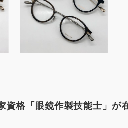
家資格「眼鏡作製技能士」が