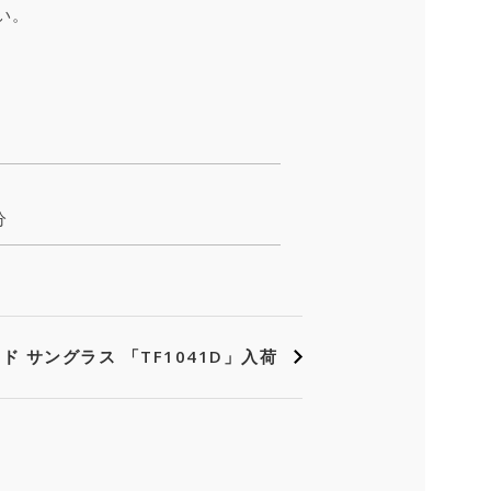
い。
分
ード サングラス 「TF1041D」入荷