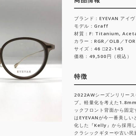
ブランド：EYEVAN アイ
モデル：Graff
材質：F: Titanium, Acet
カラー：RGR／OLB／TOR
サイズ：46 □22-145
価格：49,500円（税込）
特徴
2022AWシーズンリリース
プ。軽量化を考えた1.8mm
ックフロント背面から固定
はEYEVANが今一番美し
化した『Kelly』から採用
クラシックギターや古い民