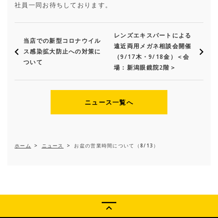
社員一同お待ちしております。
レンズエキスパートによる
当店での新型コロナウイル
遠近両用メガネ相談会開催
ス感染拡大防止への対策に
（9/17木・9/18金）＜会
ついて
場：新潟眼鏡院2階＞
ニュース一覧へ
ホーム
>
ニュース
>
お盆の営業時間について（8/13）