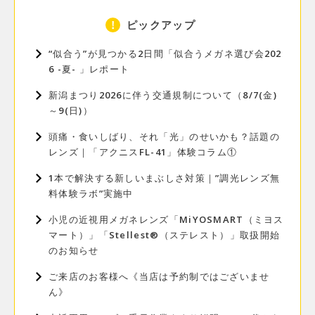
ピックアップ
“似合う”が見つかる2日間「似合うメガネ選び会202
6 -夏- 」レポート
新潟まつり2026に伴う交通規制について（8/7(金)
～9(日)）
頭痛・食いしばり、それ「光」のせいかも？話題の
レンズ｜「アクニスFL-41」体験コラム①
1本で解決する新しいまぶしさ対策｜”調光レンズ無
料体験ラボ”実施中
小児の近視用メガネレンズ「MiYOSMART（ミヨス
マート）」「Stellest®（ステレスト）」取扱開始
のお知らせ
ご来店のお客様へ《当店は予約制ではございませ
ん》