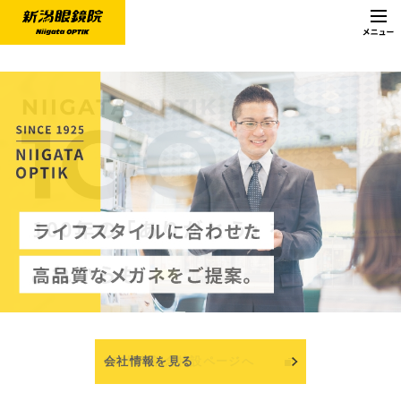
100周年記念特設ページへ
会社情報を見る
子ども用メガネを見る
新潟眼鏡院の歴史を見る
取扱商品を見る
サービスを見る